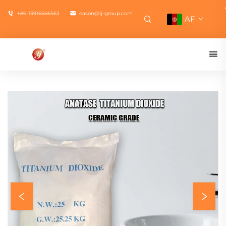
+86-13916566563
eason@lj-group.com
AF