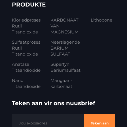
PRODUKTE
Kloriedproses
KARBONAAT
Lithopone
Rutil
VAN
Titandioxide
MAGNESIUM
Sulfaatproses
Neerslagende
Rutil
BARIUM
Titandioxide
SULFAAT
Anatase
Superfyn
Titaandioxide
Bariumsulfaat
Nano
Mangaan-
Titaandioxide
karbonaat
Teken aan vir ons nuusbrief
Teken aan