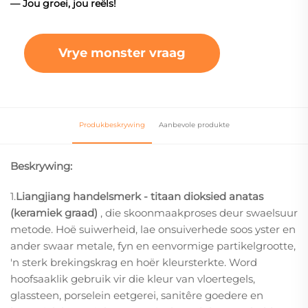
— Jou groei, jou reëls!
Vrye monster vraag
Produkbeskrywing
Aanbevole produkte
Beskrywing:
1.
Liangjiang handelsmerk - titaan dioksied anatas
(keramiek graad)
, die skoonmaakproses deur swaelsuur
metode. Hoë suiwerheid, lae onsuiverhede soos yster en
ander swaar metale, fyn en eenvormige partikelgrootte,
'n sterk brekingskrag en hoër kleursterkte. Word
hoofsaaklik gebruik vir die kleur van vloertegels,
glassteen, porselein eetgerei, sanitêre goedere en