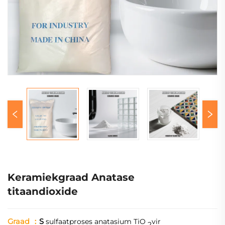
Keramiekgraad Anatase
titaandioxide
Graad
：
S
sulfaatproses anatasium TiO
vir
2