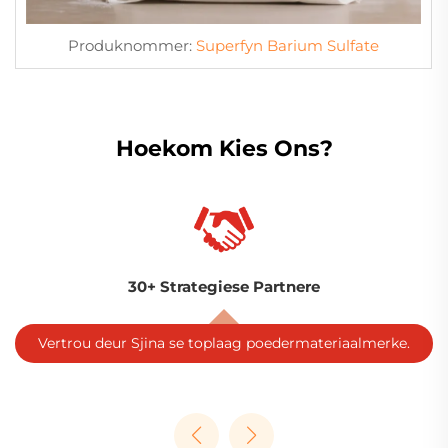
Produknommer:
Superfyn Barium Sulfate
Hoekom Kies Ons?
Wêreldwye bereik
Dien 100+ lande, 30+ bedrywe & 5,000+ kliënte.