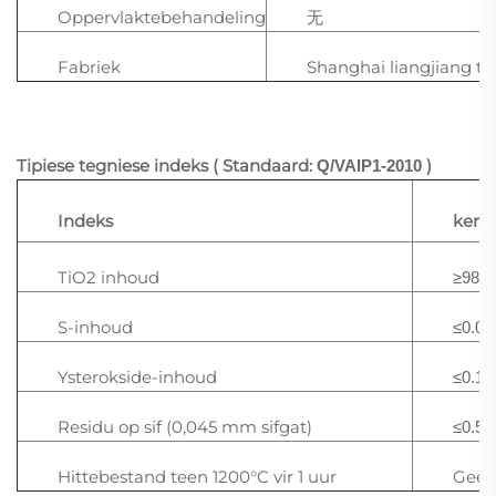
Oppervlaktebehandeling
无
Fabriek
Shanghai liangjiang ti
Tipiese tegniese indeks ( Standaard:
)
Q/VAIP1-2010
Indeks
kera
TiO2 inhoud
≥98
S-inhoud
≤0.06
Ysterokside-inhoud
≤0.1
Residu op sif (0,045 mm sifgat)
≤0.5
Hittebestand teen 1200°C vir 1 uur
Geen 