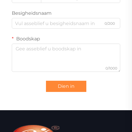
Besigheidsnaam
0/200
Boodskap
0/1000
Dien in