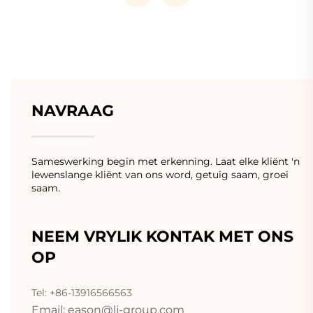
NAVRAAG
Sameswerking begin met erkenning. Laat elke kliënt 'n
lewenslange kliënt van ons word, getuig saam, groei
saam.
NEEM VRYLIK KONTAK MET ONS
OP
Tel: +86-13916566563
Email:
eason@lj-group.com