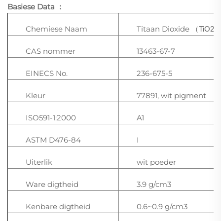
Basiese Data
：
Chemiese Naam
Titaan Dioxide
TiO2
（
CAS nommer
13463-67-7
EINECS No.
236-675-5
Kleur
77891, wit pigment
ISO591-1:2000
A1
ASTM D476-84
I
Uiterlik
wit poeder
Ware digtheid
3.9 g/cm3
Kenbare digtheid
0.6~0.9 g/cm3