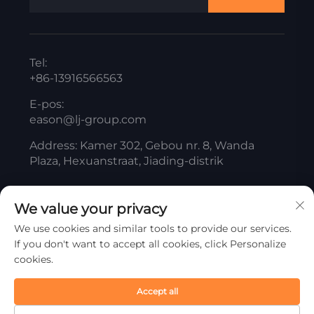
Tel:
+86-13916566563
E-pos:
eason@lj-group.com
Address: Kamer 302, Gebou nr. 8, Wanda
Plaza, Hexuanstraat, Jiading-distrik
We value your privacy
Auteursreg © ShangHai Liangjiang Titanium White
We use cookies and similar tools to provide our services.
Product Co., Ltd. Alle regte voorbehou
If you don't want to accept all cookies, click Personalize
Privatheidbeleid
cookies.
Skrol na bo
Accept all