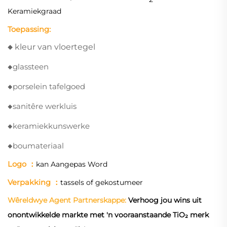
Keramiekgraad
Toepassing:
◆
kleur van vloertegel
◆
glassteen
◆
porselein tafelgoed
◆
sanitêre werkluis
◆
keramiekkunswerke
◆
boumateriaal
Logo
：
kan Aangepas Word
Verpakking
：
tassels of gekostumeer
Wêreldwye Agent Partnerskappe:
Verhoog jou wins uit
onontwikkelde markte met 'n vooraanstaande TiO₂ merk